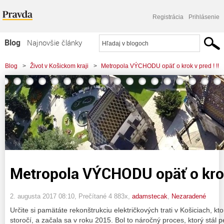
Registrácia
Prihlásenie
Blog
Najnovšie články
Najčítanejšie články
Blog
>
Život v Košickom kraji
>
Metropola VÝCHODU opäť o krok v pred ! !!
Najkomentovanejšie články
Zoznam blogov
Komerčné blogy
Metropola VÝCHODU opäť o krok 
2. augusta 2017 08:10
, Prečítané 4 883x,
adamstecak
,
Nezaradené
Určite si pamätáte rekonštrukciu električkových trati v Košiciach, kto
storočí, a začala sa v roku 2015. Bol to náročný proces, ktorý stál 