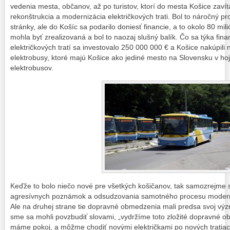
vedenia mesta, občanov, až po turistov, ktorí do mesta Košice zavít
rekonštrukcia a modernizácia električkových trati. Bol to náročný pro
stránky, ale do Košíc sa podarilo doniesť financie, a to okolo 80 mil
mohla byť zrealizovaná a bol to naozaj slušný balík. Čo sa týka fina
električkových tratí sa investovalo 250 000 000 € a Košice nakúpili 
elektrobusy, ktoré majú Košice ako jediné mesto na Slovensku v ho
elektrobusov.
Keďže to bolo niečo nové pre všetkých košičanov, tak samozrejme 
agresívnych poznámok a odsudzovania samotného procesu moderniz
Ale na druhej strane tie dopravné obmedzenia mali predsa svoj vý
sme sa mohli povzbudiť slovami, „vydržíme toto zložité dopravné ob
máme pokoj, a môžme chodiť novými električkami po nových tratiac