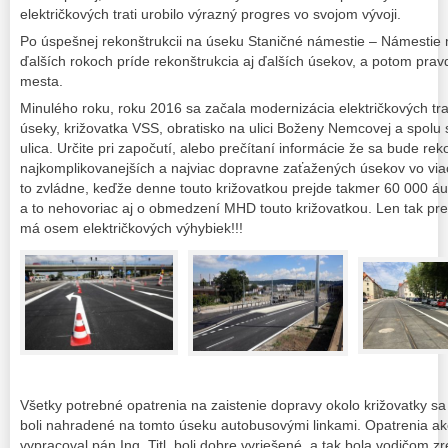
električkových trati urobilo výrazný progres vo svojom vývoji.
Po úspešnej rekonštrukcii na úseku Staničné námestie – Námestie 
ďalších rokoch príde rekonštrukcia aj ďalších úsekov, a potom pr
mesta.
Minulého roku, roku 2016 sa začala modernizácia električkových trat
úseky, križovatka VSS, obratisko na ulici Boženy Nemcovej a spol
ulica. Určite pri započutí, alebo prečítaní informácie že sa bude re
najkomplikovanejších a najviac dopravne zaťažených úsekov vo viac
to zvládne, keďže denne touto križovatkou prejde takmer 60 000 áu
a to nehovoriac aj o obmedzení MHD touto križovatkou. Len tak pre
má osem električkových výhybiek!!!
Všetky potrebné opatrenia na zaistenie dopravy okolo križovatky sa
boli nahradené na tomto úseku autobusovými linkami. Opatrenia ak
vypracoval pán Ing. Titl, boli dobre vyriešené, a tak bola vodičom