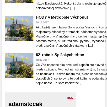
názov Bardejovská. Rekonštrukciu realizuje spoloč
celozávodnej dovolenke [...]
HODY v Metropole Východu!
19.12.2017
Ako každý vie, hlavnú úlohu počas Vianoc v Košic
majestátny Vianočný stromček, nádherná výzdoba a
Vianočné trhy.Vianočné trhy v centre mesta, správ
Starého mesta, sú už tradičnou pýchou, výzdobou,
pred, a počas Vianočných sviatkov v [...]
62. ročník Spišských trhov
18.07.2017
Čo Vás napadne ako prvé keď započujete slovné s
predsa zábava. Východniari sú známy tým, že sa v
sa nesúhlasiť. Každé mesto má, alebo usporiadava
dospelých či seniorov, a to buď kultúrne podujatia 
hojná účasť. Ja som konkrétne [...]
RSS
adamstecak