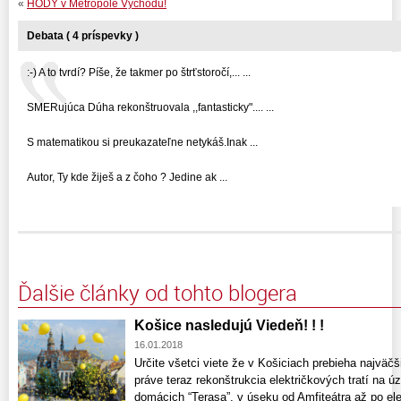
«
HODY v Metropole Východu!
Debata ( 4 príspevky )
:-) A to tvrdí? Píše, že takmer po štrťstoročí,... ...
SMERujúca Dúha rekonštruovala ,,fantasticky".... ...
S matematikou si preukazateľne netykáš.Inak ...
Autor, Ty kde žiješ a z čoho ? Jedine ak ...
Ďalšie články od tohto blogera
Košice nasledujú Viedeň! ! !
16.01.2018
Určite všetci viete že v Košiciach prebieha najväčši
práve teraz rekonštrukcia električkových tratí na ú
domácich “Terasa”, v úseku od Amfiteátra až po ele