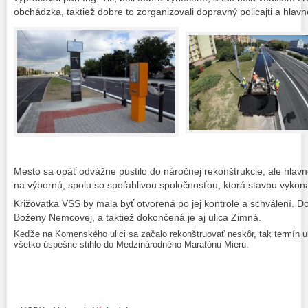
obchádzka, taktiež dobre to zorganizovali dopravný policajti a hlavne
Mesto sa opäť odvážne pustilo do náročnej rekonštrukcie, ale hlavn
na výbornú, spolu so spoľahlivou spoločnosťou, ktorá stavbu vykona
Križovatka VSS by mala byť otvorená po jej kontrole a schválení. Do
Boženy Nemcovej, a taktiež dokončená je aj ulica Zimná.
Keďže na Komenského ulici sa začalo rekonštruovať neskôr, tak termín u
všetko úspešne stihlo do Medzinárodného Maratónu Mieru.