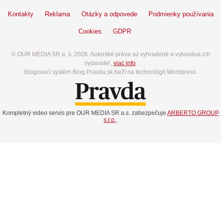
Kontakty
Reklama
Otázky a odpovede
Podmienky používania
Cookies
GDPR
© OUR MEDIA SR a. s. 2026. Autorské práva sú vyhradené a vykonáva ich
vydavateľ,
viac info
.
Blogovací systém Blog.Pravda.sk beží na technológií Wordpress.
Kompletný video servis pre OUR MEDIA SR a.s. zabezpečuje
ARBERTO GROUP
s.r.o.
.