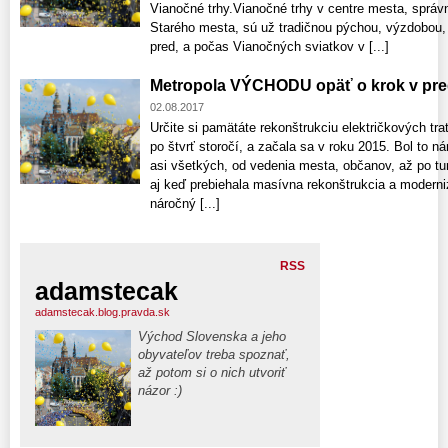
Vianočné trhy.Vianočné trhy v centre mesta, správ
Starého mesta, sú už tradičnou pýchou, výzdobou,
pred, a počas Vianočných sviatkov v [...]
Metropola VÝCHODU opäť o krok v pred 
02.08.2017
Určite si pamätáte rekonštrukciu električkových trat
po štvrť storočí, a začala sa v roku 2015. Bol to n
asi všetkých, od vedenia mesta, občanov, až po tur
aj keď prebiehala masívna rekonštrukcia a modernizá
náročný [...]
RSS
adamstecak
adamstecak.blog.pravda.sk
Východ Slovenska a jeho
obyvateľov treba spoznať,
až potom si o nich utvoriť
názor :)