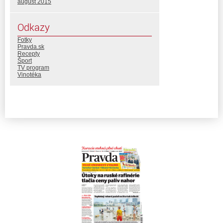
august 2015
Odkazy
Fotky
Pravda.sk
Recepty
Šport
TV program
Vinotéka