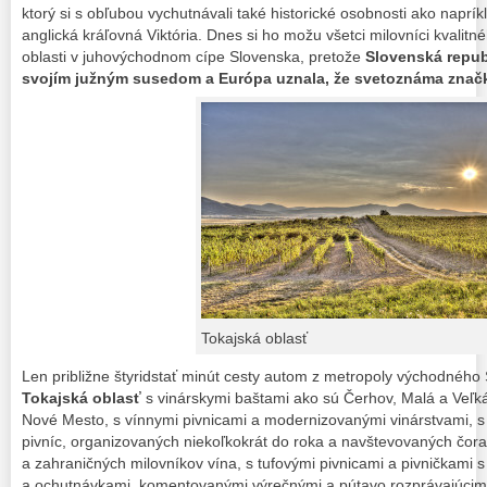
ktorý si s obľubou vychutnávali také historické osobnosti ako naprík
anglická kráľovná Viktória. Dnes si ho možu všetci milovníci kvalitn
oblasti v juhovýchodnom cípe Slovenska, pretože
Slovenská repub
svojím južným susedom a Európa uznala, že svetoznáma značk
Tokajská oblasť
Len približne štyridstať minút cesty autom z metropoly východnéh
Tokajská oblasť
s vinárskymi baštami ako sú Čerhov, Malá a Veľká
Nové Mesto, s vínnymi pivnicami a modernizovanými vinárstvami, s
pivníc, organizovaných niekoľkokrát do roka a navštevovaných čo
a zahraničných milovníkov vína, s tufovými pivnicami a pivničkami
a ochutnávkami, komentovanými výrečnými a pútavo rozprávajúcimi