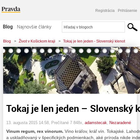
Registrácia
Prihlásenie
Blog
Najnovšie články
Najčítanejšie články
Blog
>
Život v Košickom kraji
>
Tokaj je len jeden - Slovenský klenot
Najkomentovanejšie články
Zoznam blogov
Komerčné blogy
Tokaj je len jeden – Slovenský 
13. augusta 2015 14:58
, Prečítané 7 848x,
adamstecak
,
Nezaradené
Vinum regum, rex vinorum.
Víno kráľov, kráľ vín. Tokajské. Laho
a uskladňovaný v špecifických podmienkach, aké príroda nikde inde 