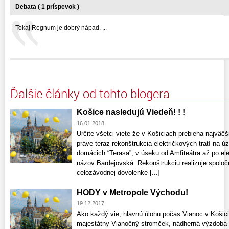
Debata ( 1 príspevok )
Tokaj Regnum je dobrý nápad. ...
Ďalšie články od tohto blogera
Košice nasledujú Viedeň! ! !
16.01.2018
Určite všetci viete že v Košiciach prebieha najväčši
práve teraz rekonštrukcia električkových tratí na ú
domácich “Terasa”, v úseku od Amfiteátra až po ele
názov Bardejovská. Rekonštrukciu realizuje spoloč
celozávodnej dovolenke [...]
HODY v Metropole Východu!
19.12.2017
Ako každý vie, hlavnú úlohu počas Vianoc v Košic
majestátny Vianočný stromček, nádherná výzdoba a