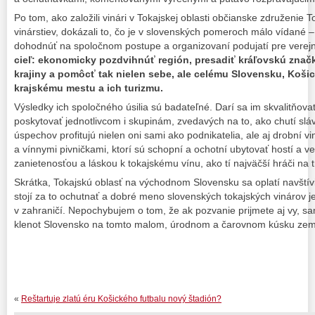
Po tom, ako založili vinári v Tokajskej oblasti občianske združenie
vinárstiev, dokázali to, čo je v slovenských pomeroch málo vídané 
dohodnúť na spoločnom postupe a organizovaní podujatí pre vere
cieľ: ekonomicky pozdvihnúť región, presadiť kráľovskú znač
krajiny a pomôcť tak nielen sebe, ale celému Slovensku, Koši
krajskému mestu a ich turizmu.
Výsledky ich spoločného úsilia sú badateľné. Darí sa im skvalitňova
poskytovať jednotlivcom i skupinám, zvedavých na to, ako chutí sláv
úspechov profitujú nielen oni sami ako podnikatelia, ale aj drobní v
a vínnymi pivničkami, ktorí sú schopní a ochotní ubytovať hostí a 
zanietenosťou a láskou k tokajskému vínu, ako tí najväčší hráči na t
Skrátka, Tokajskú oblasť na východnom Slovensku sa oplatí navštívi
stojí za to ochutnať a dobré meno slovenských tokajských vinárov je
v zahraničí. Nepochybujem o tom, že ak pozvanie prijmete aj vy, sa
klenot Slovensko na tomto malom, úrodnom a čarovnom kúsku ze
«
Reštartuje zlatú éru Košického futbalu nový štadión?